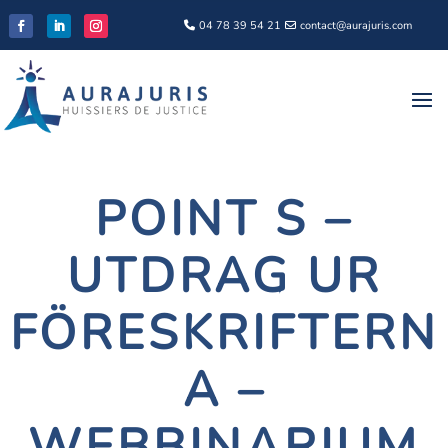
04 78 39 54 21
contact@aurajuris.com
POINT S –
UTDRAG UR
FÖRESKRIFTERN
A –
WEBBINARIUM