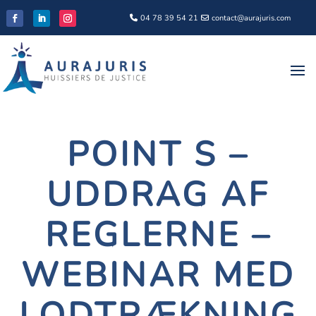
04 78 39 54 21
contact@aurajuris.com
POINT S –
UDDRAG AF
REGLERNE –
WEBINAR MED
LODTRÆKNING