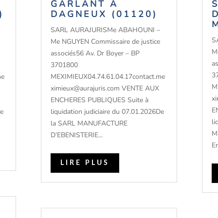
GARLANT À
)
DAGNEUX (01120)
SARL AURAJURISMe ABAHOUNI –
S
Me NGUYEN Commissaire de justice
M
associés56 Av. Dr Boyer – BP
a
3701800
3
me
MEXIMIEUX04.74.61.04.17contact.me
M
ximieux@aurajuris.com VENTE AUX
x
ENCHERES PUBLIQUES Suite à
E
De
liquidation judiciaire du 07.01.2026De
li
la SARL MANUFACTURE
M
D’EBENISTERIE...
En
LIRE PLUS