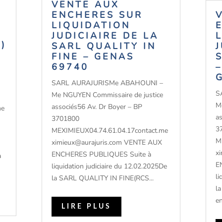
VENTE AUX
ENCHERES SUR
LIQUIDATION
JUDICIAIRE DE LA
)
SARL QUALITY IN
FINE – GENAS
69740
SARL AURAJURISMe ABAHOUNI –
S
Me NGUYEN Commissaire de justice
M
associés56 Av. Dr Boyer – BP
me
a
3701800
3
MEXIMIEUX04.74.61.04.17contact.me
M
ximieux@aurajuris.com VENTE AUX
x
ENCHERES PUBLIQUES Suite à
a
E
liquidation judiciaire du 12.02.2025De
li
la SARL QUALITY IN FINE(RCS...
l
en
LIRE PLUS