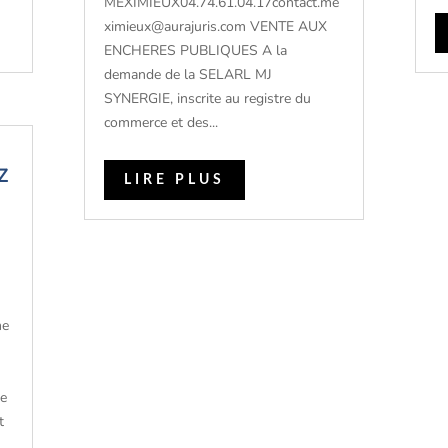
MEXIMIEUX04.74.61.04.17contact.me
ximieux@aurajuris.com VENTE AUX
ENCHERES PUBLIQUES A la
demande de la SELARL MJ
SYNERGIE, inscrite au registre du
commerce et des...
Z
LIRE PLUS
me
De
t