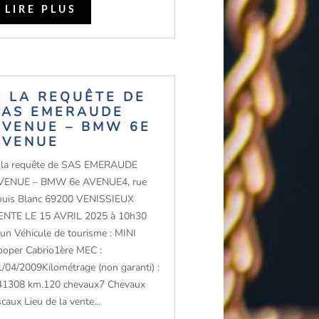
LIRE PLUS
A LA REQUÊTE DE
SAS EMERAUDE
AVENUE – BMW 6E
AVENUE
 la requête de SAS EMERAUDE
VENUE – BMW 6e AVENUE4, rue
ouis Blanc 69200 VENISSIEUX
ENTE LE 15 AVRIL 2025 à 10h30
’un Véhicule de tourisme : MINI
ooper Cabrio1ère MEC :
1/04/2009Kilométrage (non garanti) :
41308 km.120 chevaux7 Chevaux
scaux Lieu de la vente...