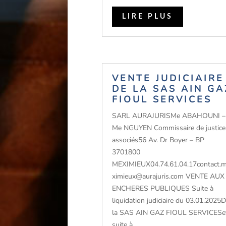
LIRE PLUS
VENTE JUDICIAIRE
DE LA SAS AIN GA
FIOUL SERVICES
SARL AURAJURISMe ABAHOUNI –
Me NGUYEN Commissaire de justice
associés56 Av. Dr Boyer – BP
3701800
MEXIMIEUX04.74.61.04.17contact.
ximieux@aurajuris.com VENTE AUX
ENCHERES PUBLIQUES Suite à
liquidation judiciaire du 03.01.2025
la SAS AIN GAZ FIOUL SERVICESe
suite à...