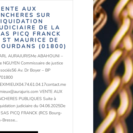
VENTE AUX
ENCHERES SUR
LIQUIDATION
JUDICIAIRE DE LA
SAS PICQ FRANCK
– ST MAURICE DE
GOURDANS (01800)
ARL AURAJURISMe ABAHOUNI –
e NGUYEN Commissaire de justice
ssociés56 Av. Dr Boyer – BP
701800
EXIMIEUX04.74.61.04.17contact.me
imieux@aurajuris.com VENTE AUX
NCHERES PUBLIQUES Suite à
quidation judiciaire du 04.06.2025De
a SAS PICQ FRANCK (RCS Bourg-
-Bresse...