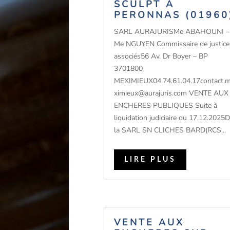
SCULPT À
PERONNAS (01960
SARL AURAJURISMe ABAHOUNI –
Me NGUYEN Commissaire de justice
associés56 Av. Dr Boyer – BP
3701800
MEXIMIEUX04.74.61.04.17contact.
ximieux@aurajuris.com VENTE AUX
ENCHERES PUBLIQUES Suite à
liquidation judiciaire du 17.12.2025
la SARL SN CLICHES BARD(RCS...
LIRE PLUS
VENTE AUX