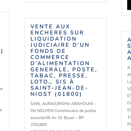
VENTE AUX
ENCHERES SUR
LIQUIDATION
JUDICIAIRE D’UN
)
FONDS DE
COMMERCE
D’ALIMENTATION
A
GENERALE, POSTE,
A
TABAC, PRESSE,
LOTO… SIS À
L
SAINT-JEAN-DE-
me
V
NIOST (01800)
D
C
SARL AURAJURISMe ABAHOUNI –
De
0
Me NGUYEN Commissaire de justice
1
associés56 Av. Dr Boyer – BP
fi
3701800