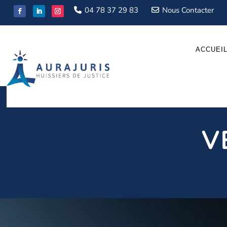
04 78 37 29 83
Nous Contacter
ACCUEI
V