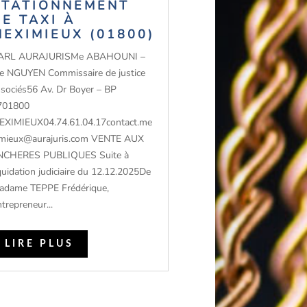
STATIONNEMENT
DE TAXI À
MEXIMIEUX (01800)
ARL AURAJURISMe ABAHOUNI –
e NGUYEN Commissaire de justice
ssociés56 Av. Dr Boyer – BP
701800
EXIMIEUX04.74.61.04.17contact.me
imieux@aurajuris.com VENTE AUX
NCHERES PUBLIQUES Suite à
quidation judiciaire du 12.12.2025De
adame TEPPE Frédérique,
trepreneur...
LIRE PLUS