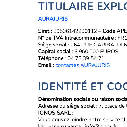
TITULAIRE EXPL
AURAJURIS
Siret
:
89506142200112
–
Code AP
N° de TVA Intracommunautaire
:
FR
Siège social
: 264 RUE GARIBALDI 
Capital social :
3.960.000
EUROS
Téléphone
: 04 78 39 54 21
Email :
contactez AURAJURIS
IDENTITÉ ET C
Dénomination sociale ou raison socia
Adresse du siège social :
7, place d
IONOS SARL :
Vous pouvez joindre notre service cl
l’adresse suivante : info@ionos.fr