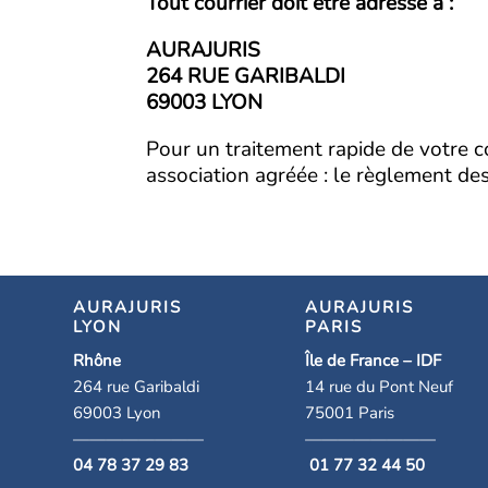
Tout courrier doit être adressé à :
AURAJURIS
264 RUE GARIBALDI
69003 LYON
Pour un traitement rapide de votre c
association agréée : le règlement de
AURAJURIS
AURAJURIS
LYON
PARIS
Rhône
Île de France – IDF
264 rue Garibaldi
14 rue du Pont Neuf
69003 Lyon
75001 Paris
————————
————————
04 78 37 29 83
01 77 32 44 50