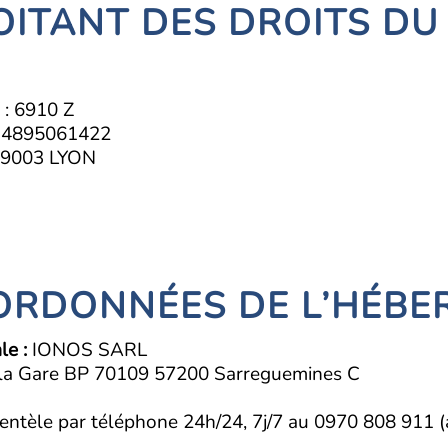
OITANT DES DROITS DU 
E
: 6910 Z
14895061422
69003 LYON
OORDONNÉES DE L’HÉBE
le :
IONOS SARL
e la Gare BP 70109 57200 Sarreguemines C
ientèle par téléphone 24h/24, 7j/7 au 0970 808 911 (