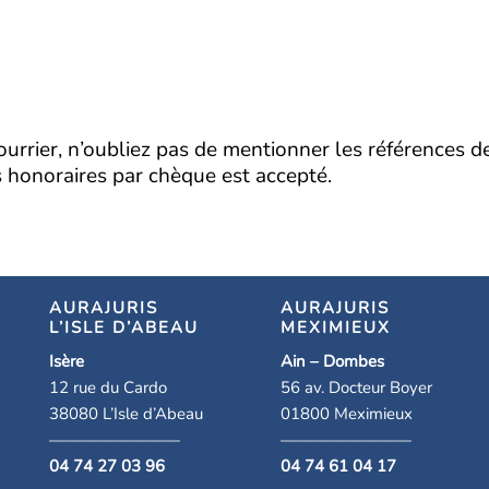
ourrier, n’oubliez pas de mentionner les références 
s honoraires par chèque est accepté.
AURAJURIS
AURAJURIS
L’ISLE D’ABEAU
MEXIMIEUX
Isère
Ain – Dombes
12 rue du Cardo
56 av. Docteur Boyer
38080 L’Isle d’Abeau
01800 Meximieux
————————
————————
04 74 27 03 96
04 74 61 04 17